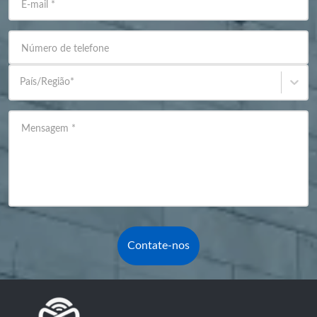
E-mail
*
Número de telefone
País/Região
*
Mensagem
*
Contate-nos