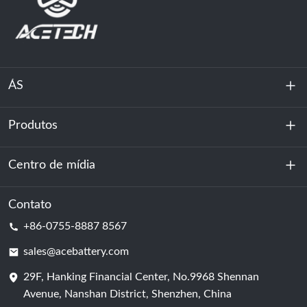
ÁS
Produtos
Sobre nós
Sustentabilidade
Centro de mídia
Armazenamento de energia
Centro de dados e sala de servidores
Contato
Notícias
+86-0755-8887 8567
Poder da motivação
blog
sales@acebattery.com
29F, Hanking Financial Center, No.9968 Shennan
Célula de bateria
Avenue, Nanshan District, Shenzhen, China