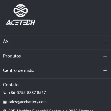
ÁS
Produtos
Sobre nós
Sustentabilidade
Centro de mídia
Armazenamento de energia
Centro de dados e sala de servidores
Contato
Notícias
+86-0755-8887 8567
Poder da motivação
blog
sales@acebattery.com