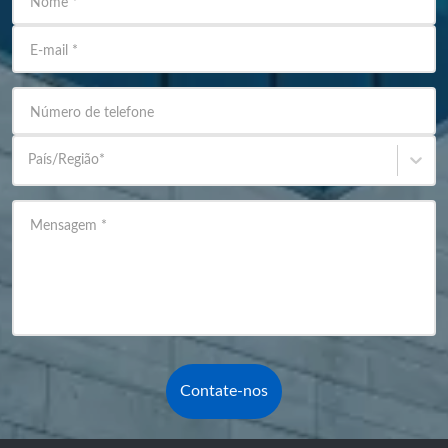
Nome
*
E-mail
*
Número de telefone
País/Região
*
Mensagem
*
Contate-nos