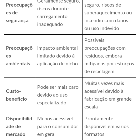
Geralmente seguro,
Preocupaçõ
seguro, riscos de
riscos durante
es de
superaquecimento ou
carregamento
segurança
incêndio com danos
inadequado
ou uso indevido
Possíveis
Preocupaçõ
Impacto ambiental
preocupações com
es
limitado devido à
resíduos, embora
ambientais
aplicação de nicho
mitigadas por esforços
de reciclagem
Muitas vezes mais
Pode ser mais caro
Custo-
acessível devido à
devido ao uso
benefício
fabricação em grande
especializado
escala
Disponibilid
Menos acessível
Prontamente
ade de
para o consumidor
disponível em vários
mercado
em geral
formatos