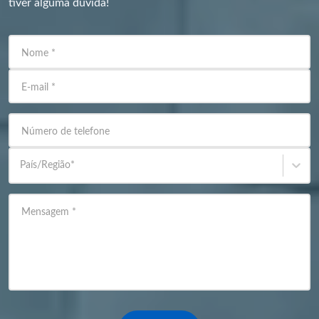
tiver alguma dúvida!
Nome
*
E-mail
*
Número de telefone
País/Região
*
Mensagem
*