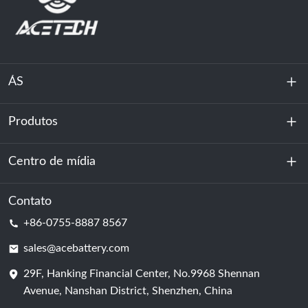
ÁS
Produtos
Sobre nós
Sustentabilidade
Centro de mídia
Armazenamento de energia
Centro de dados e sala de servidores
Contato
Notícias
+86-0755-8887 8567
Poder da motivação
blog
sales@acebattery.com
29F, Hanking Financial Center, No.9968 Shennan
Célula de bateria
Avenue, Nanshan District, Shenzhen, China