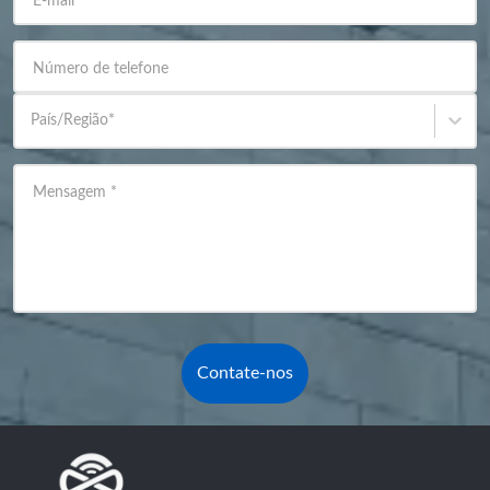
E-mail
*
Número de telefone
País/Região
*
Mensagem
*
Contate-nos