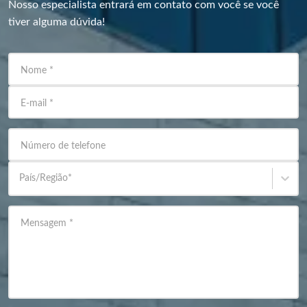
Nosso especialista entrará em contato com você se você
tiver alguma dúvida!
Nome
*
E-mail
*
Número de telefone
País/Região
*
Mensagem
*