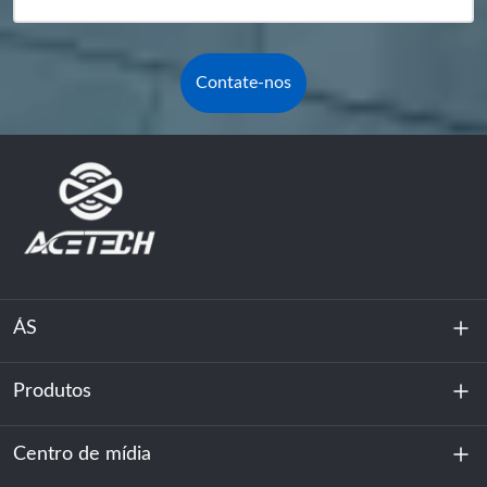
Contate-nos
ÁS
Produtos
Sobre nós
Sustentabilidade
Centro de mídia
Armazenamento de energia