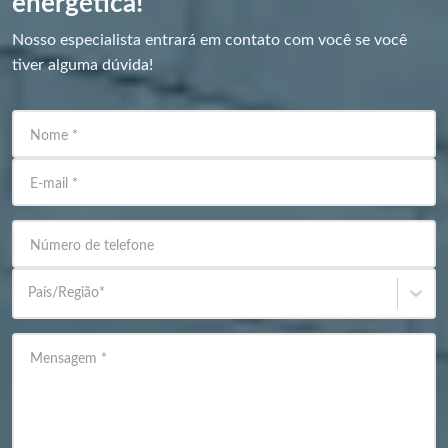
energética!
Nosso especialista entrará em contato com você se você
tiver alguma dúvida!
Nome
*
E-mail
*
Número de telefone
País/Região
*
Mensagem
*