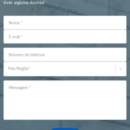
tiver alguma dúvida!
Nome
*
E-mail
*
Número de telefone
País/Região
*
Mensagem
*