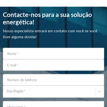
Contacte-nos para a sua solução
energética!
Nosso especialista entrará em contato com você se você
tiver alguma dúvida!
Nome
*
E-mail
*
Número de telefone
País/Região
*