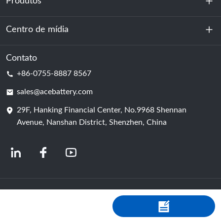
Produtos
Sobre nós
Sustentabilidade
Centro de mídia
Armazenamento de energia
Centro de dados e sala de servidores
Contato
Notícias
+86-0755-8887 8567
Poder da motivação
blog
sales@acebattery.com
29F, Hanking Financial Center, No.9968 Shennan
Célula de bateria
Avenue, Nanshan District, Shenzhen, China
© 2024 Fabricantes Chineses de Baterias de Íon-Lítio | Fábrica e empresa de
baterias de lítio | ACE Battery Powered by Shopastro
política de Privacidade
粤ICP备2022150578号
-4