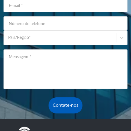
E-mail
*
Número de telefone
País/Região
*
Mensagem
*
Contate-nos