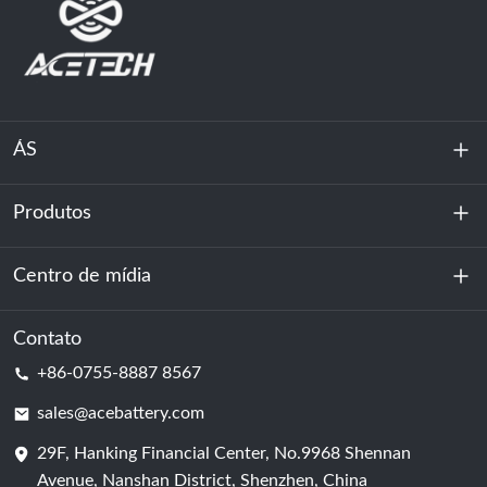
ÁS
Produtos
Sobre nós
Sustentabilidade
Centro de mídia
Armazenamento de energia
Centro de dados e sala de servidores
Contato
Notícias
+86-0755-8887 8567
Poder da motivação
blog
sales@acebattery.com
29F, Hanking Financial Center, No.9968 Shennan
Célula de bateria
Avenue, Nanshan District, Shenzhen, China