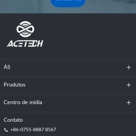
ÁS
Produtos
Sobre nós
Sustentabilidade
Centro de mídia
Armazenamento de energia
Centro de dados e sala de servidores
Contato
Notícias
+86-0755-8887 8567
Poder da motivação