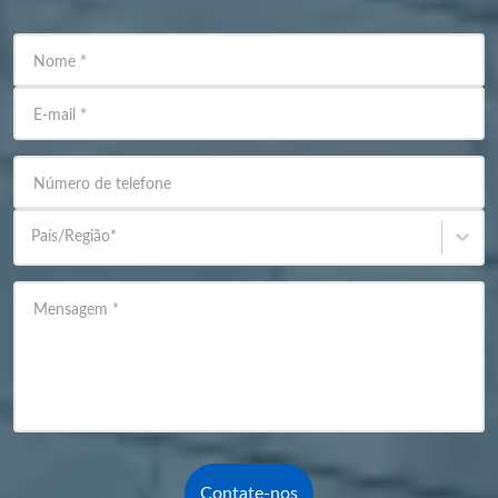
Nome
*
E-mail
*
Número de telefone
País/Região
*
Mensagem
*
Contate-nos