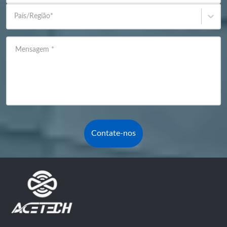
País/Região
*
Mensagem
*
Contate-nos