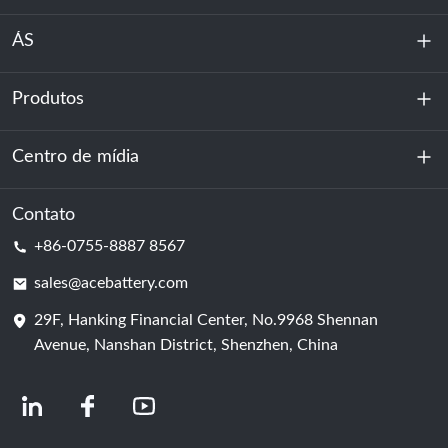
ÁS
Produtos
Sobre nós
Sustentabilidade
Centro de mídia
Armazenamento de energia
Centro de dados e sala de servidores
Contato
Notícias
+86-0755-8887 8567
Poder da motivação
blog
sales@acebattery.com
29F, Hanking Financial Center, No.9968 Shennan
Célula de bateria
Avenue, Nanshan District, Shenzhen, China