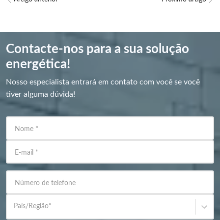
Contacte-nos para a sua solução
energética!
Nosso especialista entrará em contato com você se você
tiver alguma dúvida!
Nome
*
E-mail
*
Número de telefone
País/Região
*