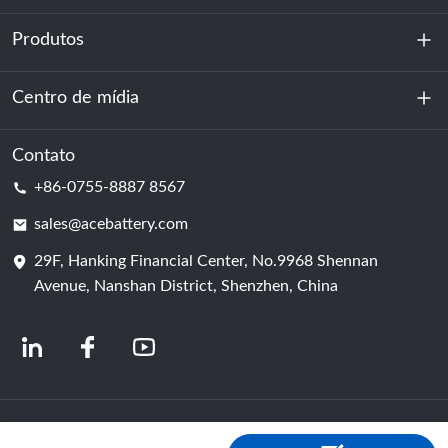
Produtos
Sobre nós
Sustentabilidade
Centro de mídia
Armazenamento de energia
Centro de dados e sala de servidores
Contato
Notícias
+86-0755-8887 8567
Poder da motivação
blog
sales@acebattery.com
29F, Hanking Financial Center, No.9968 Shennan
Célula de bateria
Avenue, Nanshan District, Shenzhen, China
© 2024 Fabricantes Chineses de Baterias de Íon-Lítio | Fábrica e empresa de