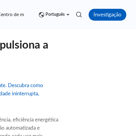
Investigação
entro de mídia
Contato
Português
pulsiona a
ente. Descubra como
dade ininterrupta,
cia, eficiência energética
ção automatizada e