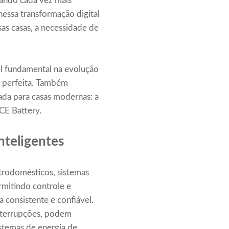
nando cada vez mais
essa transformação digital
sas casas, a necessidade de
l fundamental na evolução
o perfeita. Também
da para casas modernas: a
CE Battery.
nteligentes
etrodomésticos, sistemas
rmitindo controle e
consistente e confiável.
interrupções, podem
istemas de energia de