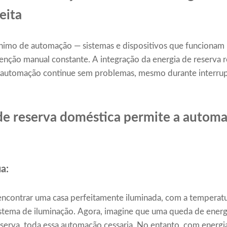
eita
nônimo de automação — sistemas e dispositivos que funciona
venção manual constante. A integração da energia de reserva r
a automação continue sem problemas, mesmo durante interru
de reserva doméstica permite a autom
a:
ncontrar uma casa perfeitamente iluminada, com a temperatur
sistema de iluminação. Agora, imagine que uma queda de ener
serva, toda essa automação cessaria. No entanto, com energia