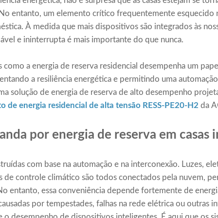
ência energética, não é surpresa que as casas estejam se tor
. No entanto, um elemento crítico frequentemente esquecido n
éstica. À medida que mais dispositivos são integrados às nos
ável e ininterrupta é mais importante do que nunca.
s como a energia de reserva residencial desempenha um pape
umentando a resiliência energética e permitindo uma automaçã
 solução de energia de reserva de alto desempenho projeta
 de energia residencial de alta tensão RESS-PE20-H2
da A
nda por energia de reserva em casas i
struídas com base na automação e na interconexão. Luzes, el
s de controle climático são todos conectados pela nuvem, pe
 entanto, essa conveniência depende fortemente de energia 
ausadas por tempestades, falhas na rede elétrica ou outras 
e o desempenho de dispositivos inteligentes. É aqui que os s