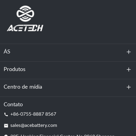
ÁS
Produtos
Sobre nós
Sustentabilidade
Centro de mídia
Armazenamento de energia
Centro de dados e sala de servidores
Contato
Notícias
+86-0755-8887 8567
Poder da motivação
blog
sales@acebattery.com