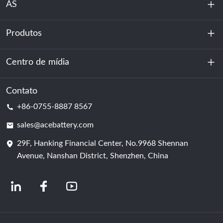
ÁS
Produtos
Sobre nós
Sustentabilidade
Centro de mídia
Armazenamento de energia
Centro de dados e sala de servidores
Contato
Notícias
+86-0755-8887 8567
Poder da motivação
blog
sales@acebattery.com
29F, Hanking Financial Center, No.9968 Shennan
Célula de bateria
Avenue, Nanshan District, Shenzhen, China