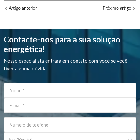
Artigo anterior
Próximo artigo
Contacte-nos para a sua solução
energética!
Nosso especialista entrará em contato com você se você
tiver alguma dúvida!
Nome
*
E-mail
*
Número de telefone
País/Região
*