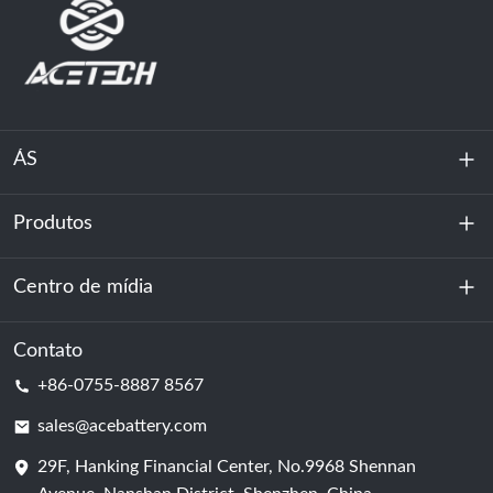
ÁS
Produtos
Sobre nós
Sustentabilidade
Centro de mídia
Armazenamento de energia
Centro de dados e sala de servidores
Contato
Notícias
+86-0755-8887 8567
Poder da motivação
blog
sales@acebattery.com
29F, Hanking Financial Center, No.9968 Shennan
Célula de bateria