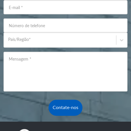
E-mail
*
Número de telefone
País/Região
*
Mensagem
*
Contate-nos