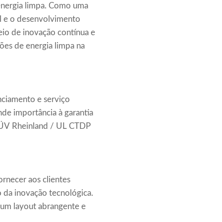
energia limpa. Como uma
l e o desenvolvimento
eio de inovação contínua e
ões de energia limpa na
nciamento e serviço
nde importância à garantia
o TÜV Rheinland / UL CTDP
rnecer aos clientes
o da inovação tecnológica.
m um layout abrangente e