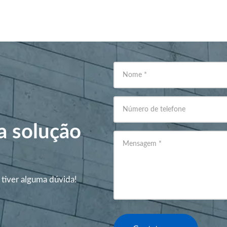
Nome
*
Número de telefone
a solução
Mensagem
*
 tiver alguma dúvida!