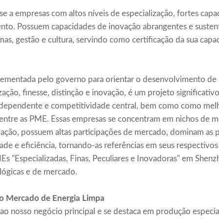
e a empresas com altos níveis de especialização, fortes cap
ento. Possuem capacidades de inovação abrangentes e suste
emas, gestão e cultura, servindo como certificação da sua cap
plementada pelo governo para orientar o desenvolvimento de
ação, finesse, distinção e inovação, é um projeto significativ
dependente e competitividade central, bem como como melho
 entre as PME. Essas empresas se concentram em nichos de 
vação, possuem altas participações de mercado, dominam as pr
de e eficiência, tornando-as referências em seus respectivos 
MEs "Especializadas, Finas, Peculiares e Inovadoras" em She
lógicas e de mercado.
ao Mercado de Energia Limpa
o nosso negócio principal e se destaca em produção especial