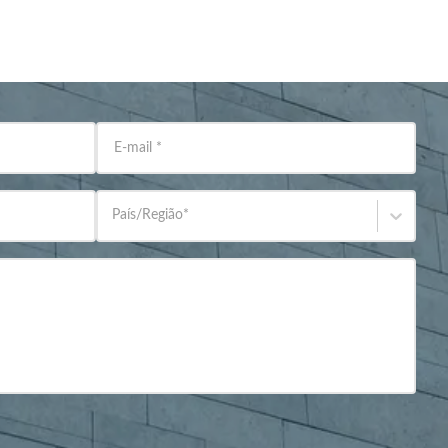
E-mail
*
País/Região
*