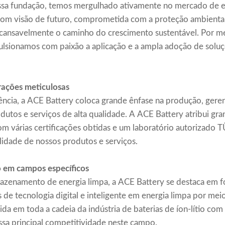
ossa fundação, temos mergulhado ativamente no mercado de 
com visão de futuro, comprometida com a proteção ambienta
ncansavelmente o caminho do crescimento sustentável. Por m
ulsionamos com paixão a aplicação e a ampla adoção de soluç
ações meticulosas
ência, a ACE Battery coloca grande ênfase na produção, gere
utos e serviços de alta qualidade. A ACE Battery atribui gra
com várias certificações obtidas e um laboratório autorizad
idade de nossos produtos e serviços.
o em campos específicos
zenamento de energia limpa, a ACE Battery se destaca em fo
 de tecnologia digital e inteligente em energia limpa por mei
da em toda a cadeia da indústria de baterias de íon-lítio co
ssa principal competitividade neste campo.