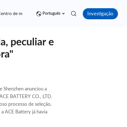
Investigação
entro de mídia
Contato
Português
, peculiar e
ra"
e Shenzhen anunciou a
EN ACE BATTERY CO., LTD.
oso processo de seleção,
 a ACE Battery já havia