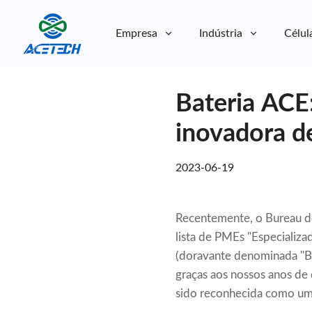
Empresa
Indústria
Célul
Sobre nós
Bateria ACE:
Sobre nós
Sustentabilidade
Sustentabilidade
inovadora d
2023-06-19
Recentemente, o Bureau d
lista de PMEs "Especiali
(doravante denominada "Ba
graças aos nossos anos de 
sido reconhecida como u