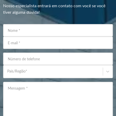
Nosso especialista entrará em contato com você se você
tiver alguma dúvida!
Nome
*
E-mail
*
Número de telefone
País/Região
*
Mensagem
*