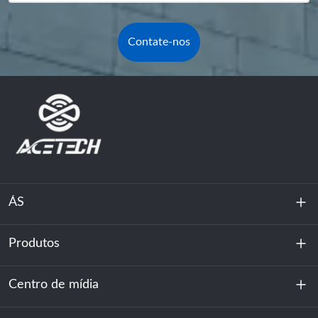
Contate-nos
ÁS
Produtos
Sobre nós
Sustentabilidade
Centro de mídia
Armazenamento de energia