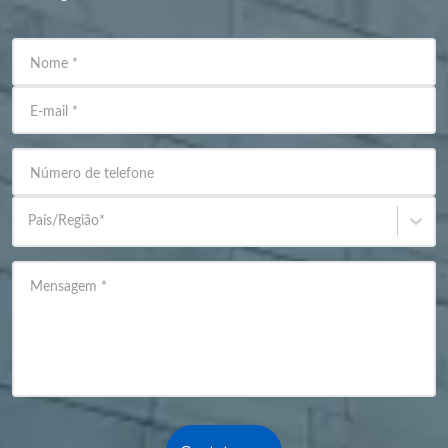
Nome
*
E-mail
*
Número de telefone
País/Região
*
Mensagem
*