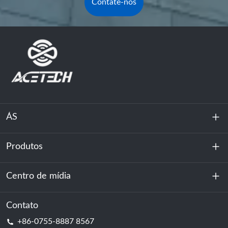
Contate-nos
ÁS
Produtos
Sobre nós
Sustentabilidade
Centro de mídia
Armazenamento de energia
Centro de dados e sala de servidores
Contato
Notícias
+86-0755-8887 8567