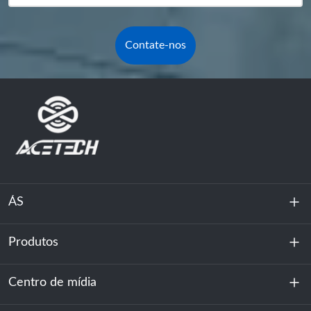
Contate-nos
ÁS
Produtos
Sobre nós
Sustentabilidade
Centro de mídia
Armazenamento de energia