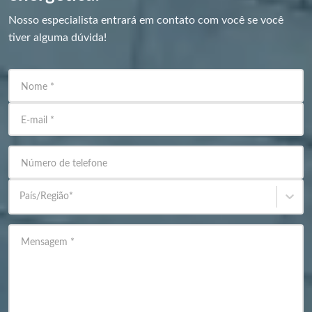
Nosso especialista entrará em contato com você se você
tiver alguma dúvida!
Nome
*
E-mail
*
Número de telefone
País/Região
*
Mensagem
*