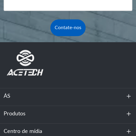
Contate-nos
ÁS
Produtos
Sobre nós
Sustentabilidade
Centro de mídia
Armazenamento de energia