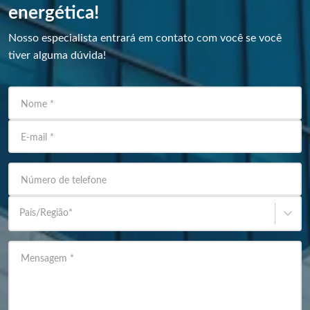
energética!
Nosso especialista entrará em contato com você se você
tiver alguma dúvida!
Nome
*
E-mail
*
Número de telefone
País/Região
*
Mensagem
*