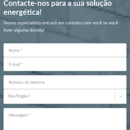
Contacte-nos para a sua solução
energética!
Nosso especialista entrará em contato com você se você
tiver alguma dúvida!
Nome
*
E-mail
*
Número de telefone
País/Região
*
Mensagem
*