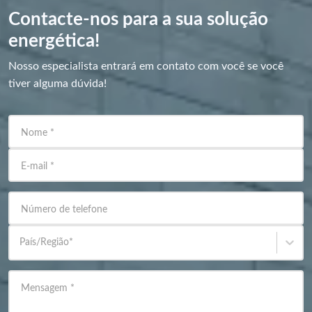
Contacte-nos para a sua solução
energética!
Nosso especialista entrará em contato com você se você
tiver alguma dúvida!
Nome
*
E-mail
*
Número de telefone
País/Região
*
Mensagem
*