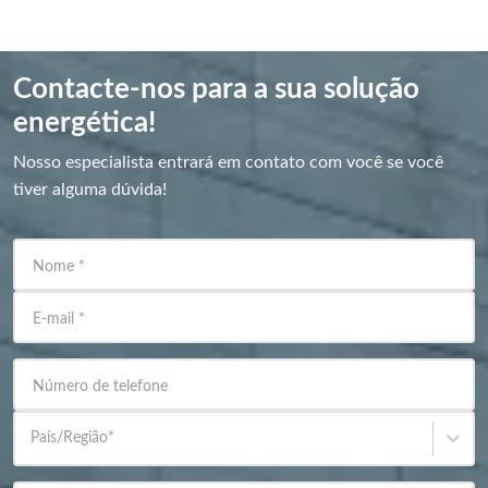
Contacte-nos para a sua solução
energética!
Nosso especialista entrará em contato com você se você
tiver alguma dúvida!
Nome
*
E-mail
*
Número de telefone
País/Região
*