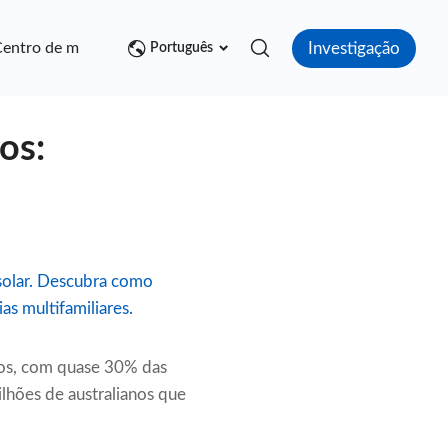
Investigação
entro de mídia
Contato
Português
os:
solar. Descubra como
as multifamiliares.
dos, com quase 30% das
ilhões de australianos que