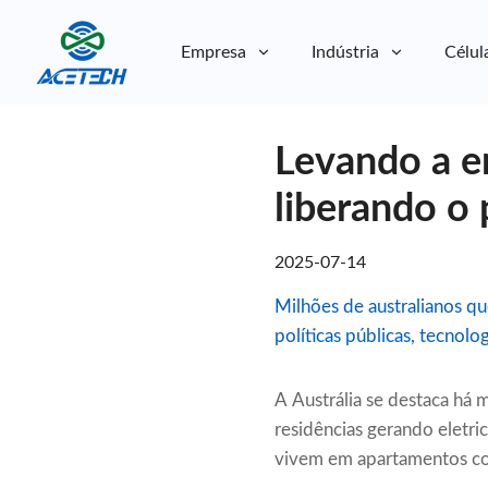
Empresa
Indústria
Célul
Sobre nós
Levando a e
Sobre nós
Sustentabilidade
Sustentabilidade
liberando o 
2025-07-14
Milhões de australianos q
políticas públicas, tecnolo
A Austrália se destaca há
residências gerando eletri
vivem em apartamentos con