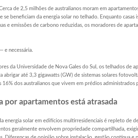
va. Cerca de 2,5 milhões de australianos moram em apartamen
 se beneficiam da energia solar no telhado. Enquanto casas 
ixas e emissões de carbono reduzidas, os moradores de apar
— e necessária.
es da Universidade de Nova Gales do Sul, os telhados de a
a abrigar até 3,3 gigawatts (GW) de sistemas solares fotovolt
os 16% dos australianos que vivem em prédios administrados
a por apartamentos está atrasada
 energia solar em edifícios multirresidenciais é repleto de de
mentos geralmente envolvem propriedade compartilhada, exig
as. Diferenças de opinião sobre instalação, gestão contínua e