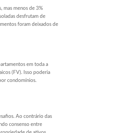
tos, mas menos de 3%
isoladas desfrutam de
tamentos foram deixados de
partamentos em toda a
aicos (FV). Isso poderia
 por condomínios.
safios. Ao contrário das
indo consenso entre
 propriedade de ativos