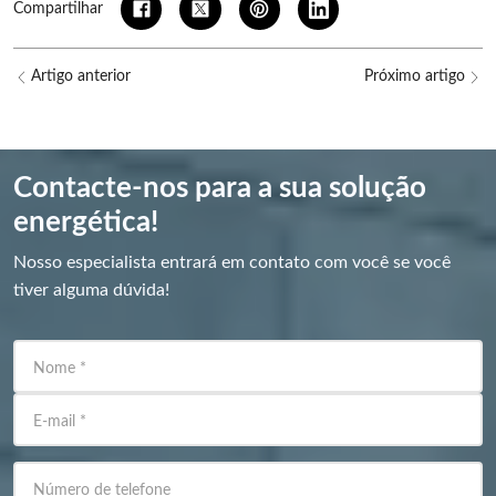
Compartilhar
Artigo anterior
Próximo artigo
Contacte-nos para a sua solução
energética!
Nosso especialista entrará em contato com você se você
tiver alguma dúvida!
Nome
*
E-mail
*
Número de telefone