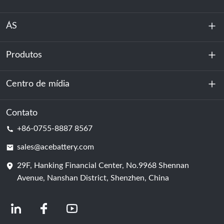
ÁS
Produtos
Sobre nós
Sustentabilidade
Centro de mídia
Armazenamento de energia
Centro de dados e sala de servidores
Contato
Notícias
+86-0755-8887 8567
Poder da motivação
blog
sales@acebattery.com
29F, Hanking Financial Center, No.9968 Shennan
Célula de bateria
Avenue, Nanshan District, Shenzhen, China