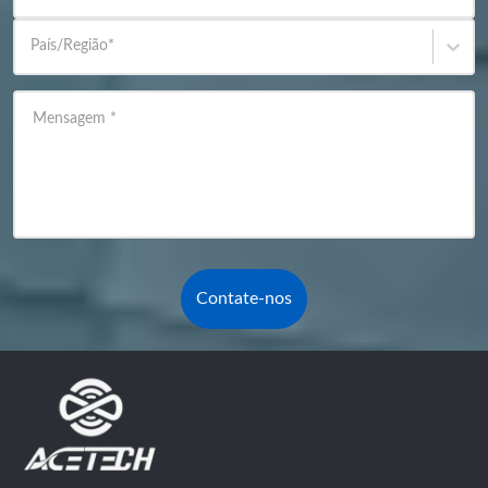
País/Região
*
Mensagem
*
Contate-nos