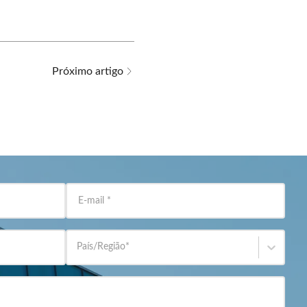
Próximo artigo
E-mail
*
País/Região
*