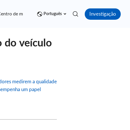
Investigação
entro de mídia
Contato
Português
o do veículo
idores medirem a qualidade
desempenha um papel