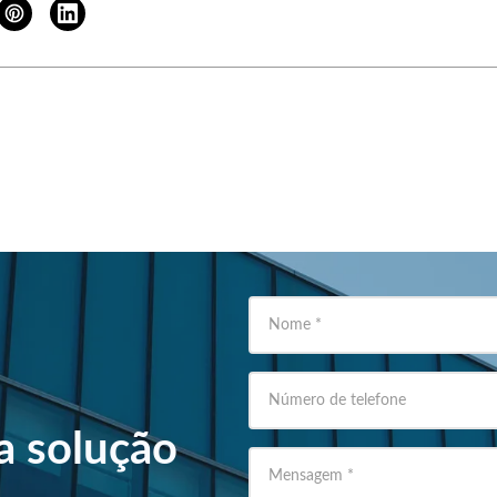
Nome
*
Número de telefone
a solução
Mensagem
*