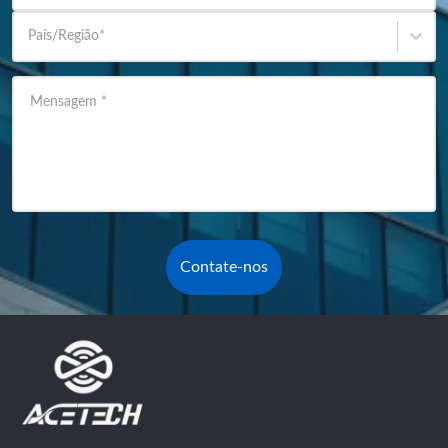
País/Região
*
Mensagem
*
Contate-nos