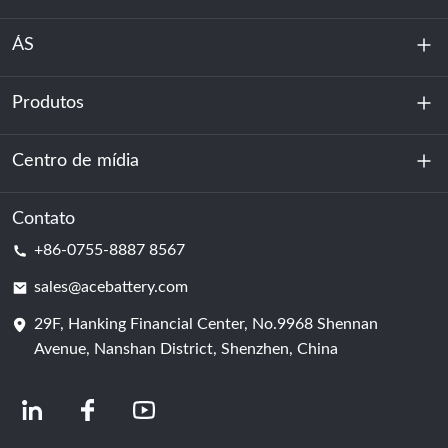
ÁS
Produtos
Sobre nós
Sustentabilidade
Centro de mídia
Armazenamento de energia
Centro de dados e sala de servidores
Contato
Notícias
+86-0755-8887 8567
Poder da motivação
blog
sales@acebattery.com
29F, Hanking Financial Center, No.9968 Shennan
Célula de bateria
Avenue, Nanshan District, Shenzhen, China