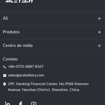
ÁS
Produtos
Sobre nós
Sustentabilidade
Centro de mídia
Armazenamento de energia
Centro de dados e sala de servidores
Contato
Notícias
+86-0755-8887 8567
Poder da motivação
blog
sales@acebattery.com
29F, Hanking Financial Center, No.9968 Shennan
Célula de bateria
Avenue, Nanshan District, Shenzhen, China