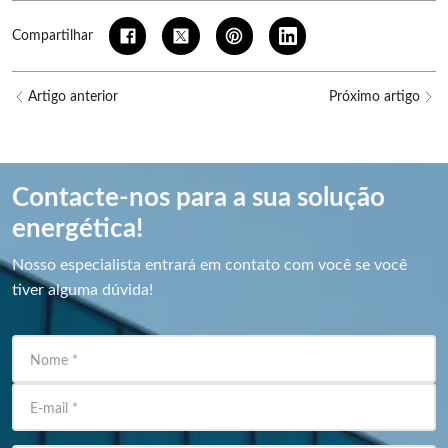
Compartilhar
Artigo anterior
Próximo artigo
Contacte-nos para a sua solução
energética!
Nosso especialista entrará em contato com você se você
tiver alguma dúvida!
Nome
*
E-mail
*