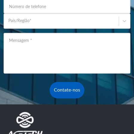
Número de telefone
País/Região
*
Mensagem
*
Contate-nos