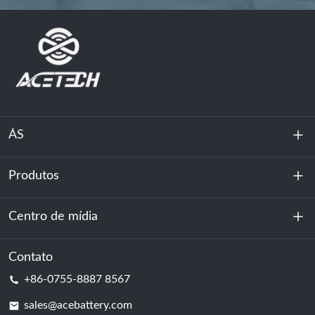
ÁS
Produtos
Sobre nós
Sustentabilidade
Centro de mídia
Armazenamento de energia
Centro de dados e sala de servidores
Contato
Notícias
+86-0755-8887 8567
Poder da motivação
blog
sales@acebattery.com