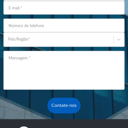
E-mail
*
Número de telefone
País/Região
*
Mensagem
*
Contate-nos