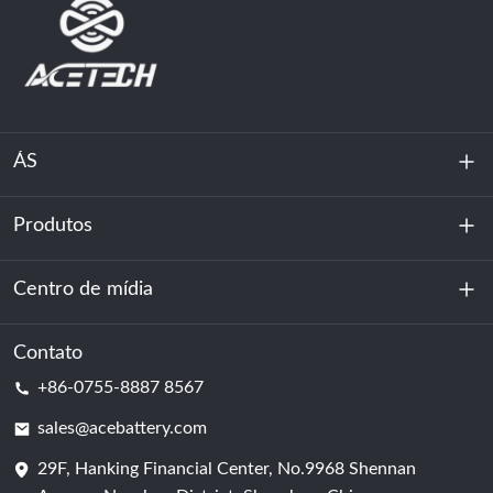
ÁS
Produtos
Sobre nós
Sustentabilidade
Centro de mídia
Armazenamento de energia
Centro de dados e sala de servidores
Contato
Notícias
+86-0755-8887 8567
Poder da motivação
blog
sales@acebattery.com
29F, Hanking Financial Center, No.9968 Shennan
Célula de bateria