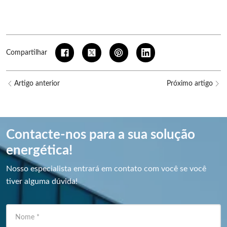
Compartilhar
Artigo anterior
Próximo artigo
Contacte-nos para a sua solução
energética!
Nosso especialista entrará em contato com você se você
tiver alguma dúvida!
Nome
*