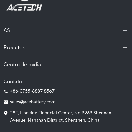
ÁS
Produtos
Sobre nós
Sustentabilidade
Centro de mídia
Armazenamento de energia
Centro de dados e sala de servidores
Contato
Notícias
+86-0755-8887 8567
Poder da motivação
blog
sales@acebattery.com
29F, Hanking Financial Center, No.9968 Shennan
Célula de bateria
Avenue, Nanshan District, Shenzhen, China