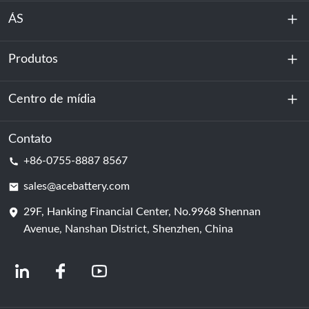
ÁS
Produtos
Sobre nós
Sustentabilidade
Centro de mídia
Armazenamento de energia
Centro de dados e sala de servidores
Contato
Notícias
+86-0755-8887 8567
Poder da motivação
blog
sales@acebattery.com
29F, Hanking Financial Center, No.9968 Shennan
Célula de bateria
Avenue, Nanshan District, Shenzhen, China