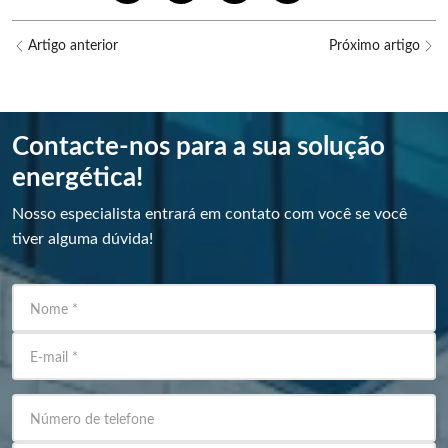
Artigo anterior
Próximo artigo
Contacte-nos para a sua solução
energética!
Nosso especialista entrará em contato com você se você
tiver alguma dúvida!
Nome
*
E-mail
*
Número de telefone