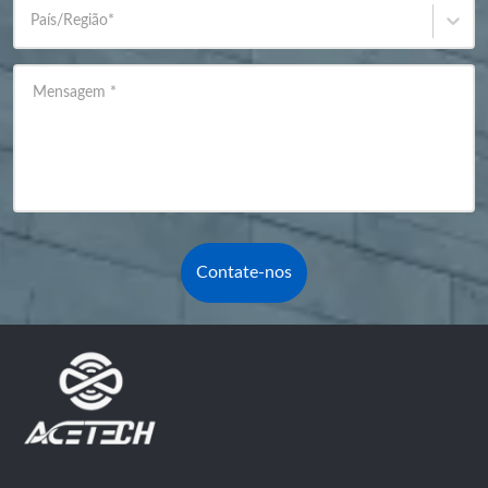
País/Região
*
Mensagem
*
Contate-nos