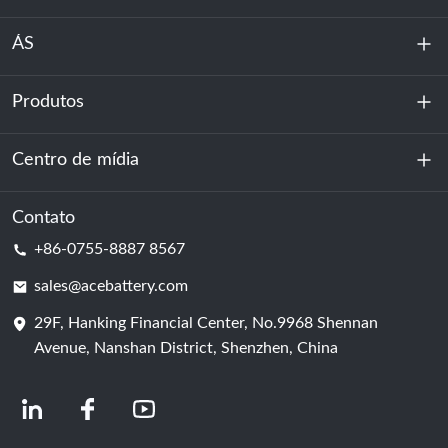
ÁS
Produtos
Sobre nós
Sustentabilidade
Centro de mídia
Armazenamento de energia
Centro de dados e sala de servidores
Contato
Notícias
+86-0755-8887 8567
Poder da motivação
blog
sales@acebattery.com
29F, Hanking Financial Center, No.9968 Shennan
Célula de bateria
Avenue, Nanshan District, Shenzhen, China