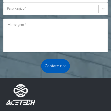
País/Região
*
Mensagem
*
Contate-nos