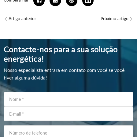
Compartilhar
Artigo anterior
Próximo artigo
Contacte-nos para a sua solução
energética!
Nosso especialista entrará em contato com você se você
tiver alguma dúvida!
Nome
*
E-mail
*
Número de telefone