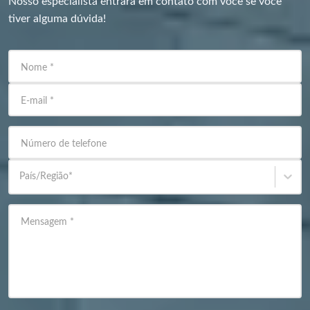
Nosso especialista entrará em contato com você se você
tiver alguma dúvida!
Nome
*
E-mail
*
Número de telefone
País/Região
*
Mensagem
*