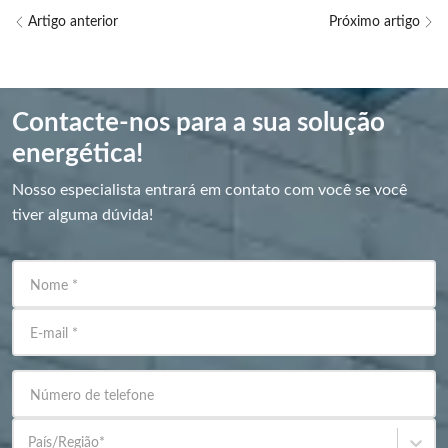
Artigo anterior
Próximo artigo
Contacte-nos para a sua solução
energética!
Nosso especialista entrará em contato com você se você
tiver alguma dúvida!
Nome
*
E-mail
*
Número de telefone
País/Região
*