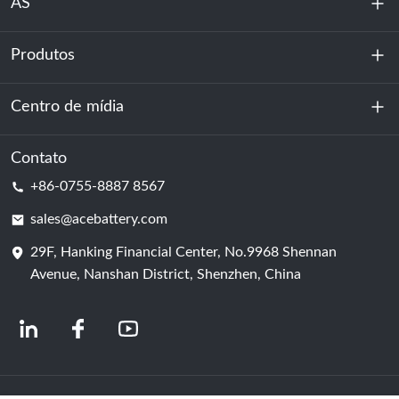
ÁS
Produtos
Sobre nós
Sustentabilidade
Centro de mídia
Armazenamento de energia
Centro de dados e sala de servidores
Contato
Notícias
+86-0755-8887 8567
Poder da motivação
blog
sales@acebattery.com
29F, Hanking Financial Center, No.9968 Shennan
Célula de bateria
Avenue, Nanshan District, Shenzhen, China