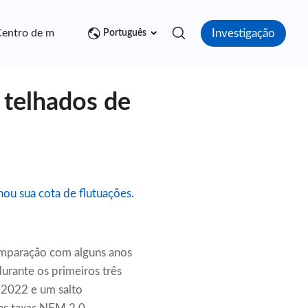
Investigação
entro de mídia
Contato
Português
 telhados de
hou sua cota de flutuações.
omparação com alguns anos
urante os primeiros três
 2022 e um salto