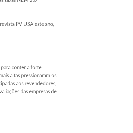
r as taxas NEM 2.0
 revista PV USA este ano,
para conter a forte
 mais altas pressionaram os
ecipadas aos revendedores,
avaliações das empresas de