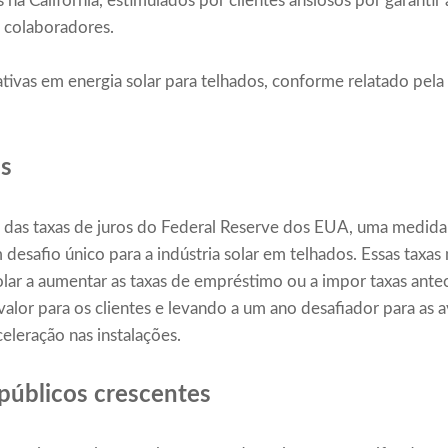
es na Califórnia, estimulados por clientes ansiosos por garanti
. colaboradores.
ativas em energia solar para telhados, conforme relatado pela
as
 das taxas de juros do Federal Reserve dos EUA, uma medida 
desafio único para a indústria solar em telhados. Essas taxas
olar a aumentar as taxas de empréstimo ou a impor taxas ant
alor para os clientes e levando a um ano desafiador para as 
eleração nas instalações.
 públicos crescentes