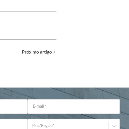
Próximo artigo
E-mail
*
País/Região
*