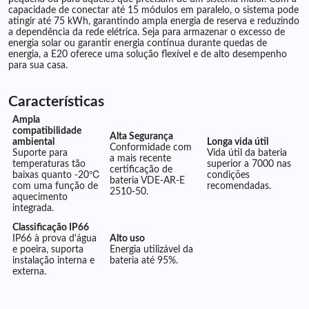
capacidade de conectar até 15 módulos em paralelo, o sistema pode
atingir até 75 kWh, garantindo ampla energia de reserva e reduzindo
a dependência da rede elétrica. Seja para armazenar o excesso de
energia solar ou garantir energia contínua durante quedas de
energia, a E20 oferece uma solução flexível e de alto desempenho
para sua casa.
Características
Ampla
compatibilidade
Alta Segurança
ambiental
Longa vida útil
Conformidade com
Suporte para
Vida útil da bateria
a mais recente
temperaturas tão
superior a 7000 nas
certificação de
baixas quanto -20℃
condições
bateria VDE-AR-E
com uma função de
recomendadas.
2510-50.
aquecimento
integrada.
Classificação IP66
IP66 à prova d'água
Alto uso
e poeira, suporta
Energia utilizável da
instalação interna e
bateria até 95%.
externa.