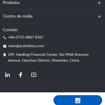
Produtos
Sobre nós
Sustentabilidade
Centro de mídia
Armazenamento de energia
Centro de dados e sala de servidores
Contato
Notícias
+86-0755-8887 8567
Poder da motivação
blog
sales@acebattery.com
29F, Hanking Financial Center, No.9968 Shennan
Célula de bateria
Avenue, Nanshan District, Shenzhen, China
© 2024 Fabricantes Chineses de Baterias de Íon-Lítio | Fábrica e empresa de
baterias de lítio | ACE Battery Powered by Shopastro
política de Privacidade
粤ICP备2022150578号
-4