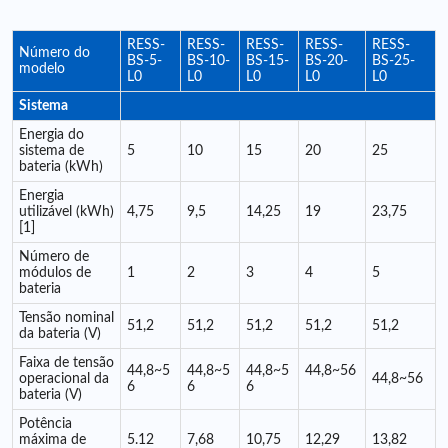
RESS-
RESS-
RESS-
RESS-
RESS-
Número do
BS-5-
BS-10-
BS-15-
BS-20-
BS-25-
modelo
L0
L0
L0
L0
L0
Sistema
Energia do
sistema de
5
10
15
20
25
bateria (kWh)
Energia
utilizável (kWh)
4,75
9,5
14,25
19
23,75
[1]
Número de
módulos de
1
2
3
4
5
bateria
Tensão nominal
51,2
51,2
51,2
51,2
51,2
da bateria (V)
Faixa de tensão
44,8~5
44,8~5
44,8~5
44,8~56
operacional da
44,8~56
6
6
6
bateria (V)
Potência
máxima de
5.12
7,68
10,75
12,29
13,82