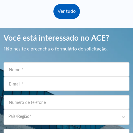
Ver tudo
Você está interessado no ACE?
Não hesite e preencha o formulário de solicitação.
Nome
*
E-mail
*
Número de telefone
País/Região
*