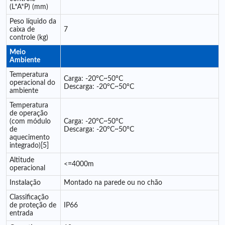
(L*A*P) (mm)
Peso líquido da
caixa de
7
controle (kg)
Meio
Ambiente
Temperatura
Carga: -20°C~50°C
operacional do
Descarga: -20°C~50°C
ambiente
Temperatura
de operação
(com módulo
Carga: -20°C~50°C
de
Descarga: -20°C~50°C
aquecimento
integrado)[5]
Altitude
<=4000m
operacional
Instalação
Montado na parede ou no chão
Classificação
de proteção de
IP66
entrada