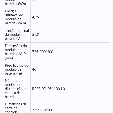
módulo de
5.1
bateria (kWh)
Energia
utilizável do
4,75
módulo de
bateria (kWh)
Tensão nominal
do módulo de
51,2
bateria (V)
Dimensões do
módulo de
725*300*200
bateria (L*A*P)
(mm)
Peso líquido do
módulo de
46
bateria (kg)
Número do
modelo de
distribuição de
RESS-PD-051100-L0
energia da
bateria
Dimensões da
caixa de
725*130*200
controle