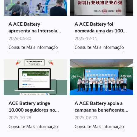
A ACE Battery
A ACE Battery foi
apresenta na Intersolar
nomeada uma das 100
Europe 2026:
principais empresas
2026-06-30
2025-12-11
Impulsionando o valor
líderes do setor em
Consulte Mais informação
Consulte Mais informação
do armazenamento de
Shenzhen em 2025, pelo
energia personalizado
quarto ano consecutivo.
por meio da sinergia de
toda a cadeia.
ACE Battery atinge
A ACE Battery apoia a
10.000 seguidores no
campanha beneficente
LinkedIn!
“Youth Benefit and
2025-10-28
2025-09-23
Incentive the National
Consulte Mais informação
Consulte Mais informação
Games”