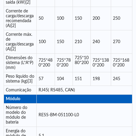
saída (kW)[2]
Corrente de
carga/descarga
50
100
150
200
250
recomendada
(A)[2]
Corrente máx.
de
100
150
210
240
270
carga/descarga
(A)[2]
Dimensões do
725*10
725*48
725*78
725*138
725*168
sistema (L*A*P)
80*200
0*200
0*200
0*200
0*200
(mm)
Peso líquido do
57
104
151
198
245
sistema (kg)[3]
Comunicação
RJ45( RS485, CAN)
Módulo
Número do
modelo do
RESS-BM-051100-L0
módulo de
bateria
Energia do