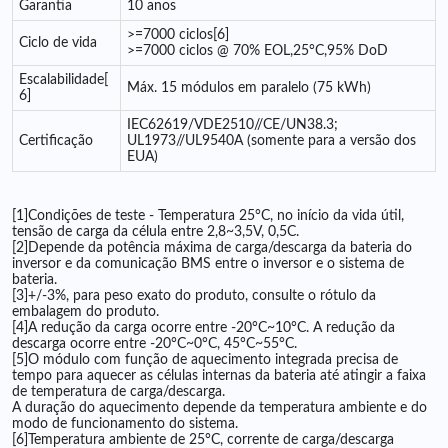
Garantia
10 anos
>=7000 ciclos[6]
Ciclo de vida
>=7000 ciclos @ 70% EOL,25°C,95% DoD
Escalabilidade[
Máx. 15 módulos em paralelo (75 kWh)
6]
IEC62619/VDE2510//CE/UN38.3;
Certificação
UL1973//UL9540A (somente para a versão dos
EUA)
[1]Condições de teste - Temperatura 25°C, no início da vida útil,
tensão de carga da célula entre 2,8~3,5V, 0,5C.
[2]Depende da potência máxima de carga/descarga da bateria do
inversor e da comunicação BMS entre o inversor e o sistema de
bateria.
[3]+/-3%, para peso exato do produto, consulte o rótulo da
embalagem do produto.
[4]A redução da carga ocorre entre -20°C~10°C. A redução da
descarga ocorre entre -20°C~0°C, 45°C~55°C.
[5]O módulo com função de aquecimento integrada precisa de
tempo para aquecer as células internas da bateria até atingir a faixa
de temperatura de carga/descarga.
A duração do aquecimento depende da temperatura ambiente e do
modo de funcionamento do sistema.
[6]Temperatura ambiente de 25°C, corrente de carga/descarga