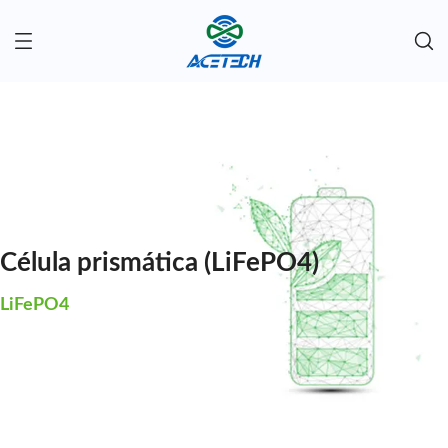
Célula prismática (LiFePO4)
LiFePO4