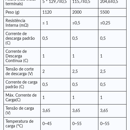
5 * 129,7±0,5
115,7±0,5
204,6±0,5
terminais)
Peso (g)
1120
2000
5500
Resistência
≤ 1
≤0,5
≤0,25
Interna (mΩ)
Corrente de
descarga padrão
0,5
0,5
0,5
(C)
Corrente de
Descarga
1
1
1
Contínua (C)
Tensão de corte
2
2,5
2,5
de descarga (V)
Corrente de carga
0,5
0,5
0,5
padrão (C)
Máx. Corrente de
1
1
1
Carga(C)
Tensão de carga
3,65
3,65
3,65
(V)
Temperatura de
0~45
0~55
0~55
carga (°C)