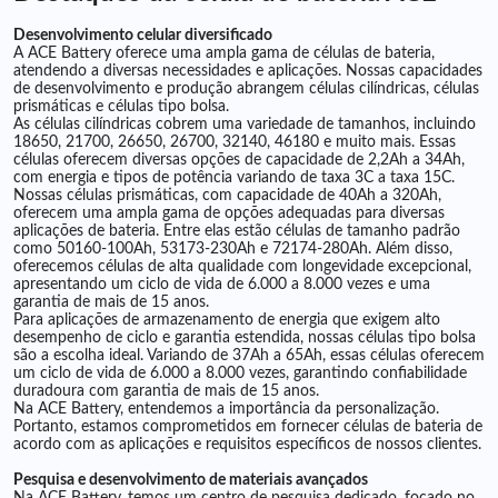
Desenvolvimento celular diversificado
A ACE Battery oferece uma ampla gama de células de bateria,
atendendo a diversas necessidades e aplicações. Nossas capacidades
de desenvolvimento e produção abrangem células cilíndricas, células
prismáticas e células tipo bolsa.
As células cilíndricas cobrem uma variedade de tamanhos, incluindo
18650, 21700, 26650, 26700, 32140, 46180 e muito mais. Essas
células oferecem diversas opções de capacidade de 2,2Ah a 34Ah,
com energia e tipos de potência variando de taxa 3C a taxa 15C.
Nossas células prismáticas, com capacidade de 40Ah a 320Ah,
oferecem uma ampla gama de opções adequadas para diversas
aplicações de bateria. Entre elas estão células de tamanho padrão
como 50160-100Ah, 53173-230Ah e 72174-280Ah. Além disso,
oferecemos células de alta qualidade com longevidade excepcional,
apresentando um ciclo de vida de 6.000 a 8.000 vezes e uma
garantia de mais de 15 anos.
Para aplicações de armazenamento de energia que exigem alto
desempenho de ciclo e garantia estendida, nossas células tipo bolsa
são a escolha ideal. Variando de 37Ah a 65Ah, essas células oferecem
um ciclo de vida de 6.000 a 8.000 vezes, garantindo confiabilidade
duradoura com garantia de mais de 15 anos.
Na ACE Battery, entendemos a importância da personalização.
Portanto, estamos comprometidos em fornecer células de bateria de
acordo com as aplicações e requisitos específicos de nossos clientes.
Pesquisa e desenvolvimento de materiais avançados