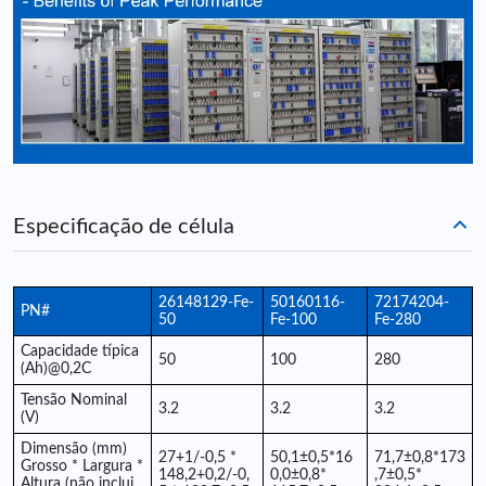
Especificação de célula
26148129-Fe-
50160116-
72174204-
PN#
50
Fe-100
Fe-280
Capacidade típica
50
100
280
(Ah)@0,2C
Tensão Nominal
3.2
3.2
3.2
(V)
Dimensão (mm)
27+1/-0,5 *
50,1±0,5*16
71,7±0,8*173
Grosso * Largura *
148,2+0,2/-0,
0,0±0,8*
,7±0,5*
Altura (não inclui