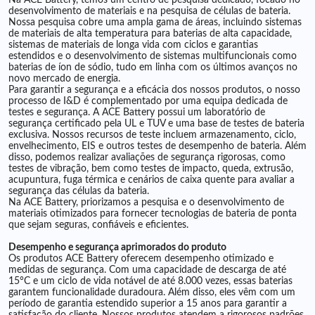
Na ACE Battery, temos um centro de pesquisa dedicado, focado no
desenvolvimento de materiais e na pesquisa de células de bateria.
Nossa pesquisa cobre uma ampla gama de áreas, incluindo sistemas
de materiais de alta temperatura para baterias de alta capacidade,
sistemas de materiais de longa vida com ciclos e garantias
estendidos e o desenvolvimento de sistemas multifuncionais como
baterias de íon de sódio, tudo em linha com os últimos avanços no
novo mercado de energia.
Para garantir a segurança e a eficácia dos nossos produtos, o nosso
processo de I&D é complementado por uma equipa dedicada de
testes e segurança. A ACE Battery possui um laboratório de
segurança certificado pela UL e TUV e uma base de testes de bateria
exclusiva. Nossos recursos de teste incluem armazenamento, ciclo,
envelhecimento, EIS e outros testes de desempenho de bateria. Além
disso, podemos realizar avaliações de segurança rigorosas, como
testes de vibração, bem como testes de impacto, queda, extrusão,
acupuntura, fuga térmica e cenários de caixa quente para avaliar a
segurança das células da bateria.
Na ACE Battery, priorizamos a pesquisa e o desenvolvimento de
materiais otimizados para fornecer tecnologias de bateria de ponta
que sejam seguras, confiáveis ​​e eficientes.
Desempenho e segurança aprimorados do produto
Os produtos ACE Battery oferecem desempenho otimizado e
medidas de segurança. Com uma capacidade de descarga de até
15°C e um ciclo de vida notável de até 8.000 vezes, essas baterias
garantem funcionalidade duradoura. Além disso, eles vêm com um
período de garantia estendido superior a 15 anos para garantir a