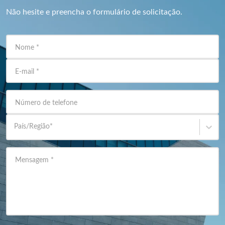
Não hesite e preencha o formulário de solicitação.
Nome
*
E-mail
*
Número de telefone
País/Região
*
Mensagem
*