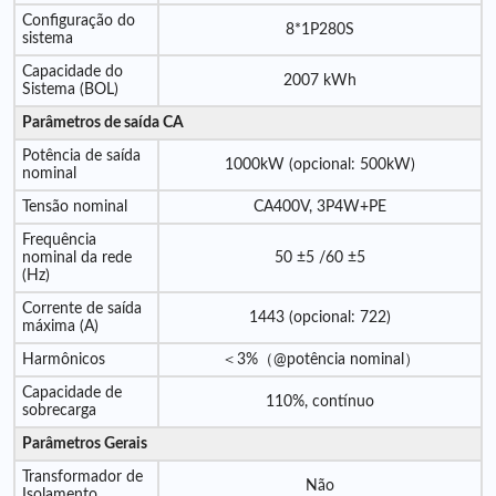
Configuração do
8*1P280S
sistema
Capacidade do
2007 kWh
Sistema (BOL)
Parâmetros de saída CA
Potência de saída
1000kW (opcional: 500kW)
nominal
Tensão nominal
CA400V, 3P4W+PE
Frequência
nominal da rede
50 ±5 /60 ±5
(Hz)
Corrente de saída
1443 (opcional: 722)
máxima (A)
Harmônicos
＜3%（@potência nominal）
Capacidade de
110%, contínuo
sobrecarga
Parâmetros Gerais
Transformador de
Não
Isolamento