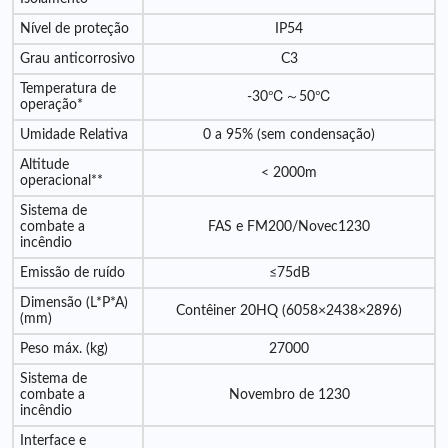
Nível de proteção
IP54
Grau anticorrosivo
C3
Temperatura de
-30℃～50℃
operação*
Umidade Relativa
0 a 95% (sem condensação)
Altitude
< 2000m
operacional**
Sistema de
combate a
FAS e FM200/Novec1230
incêndio
Emissão de ruído
≤75dB
Dimensão (L*P*A)
Contêiner 20HQ (6058×2438×2896)
(mm)
Peso máx. (kg)
27000
Sistema de
combate a
Novembro de 1230
incêndio
Interface e