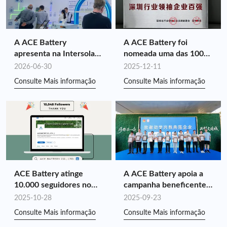
A ACE Battery
A ACE Battery foi
apresenta na Intersolar
nomeada uma das 100
Europe 2026:
principais empresas
2026-06-30
2025-12-11
Impulsionando o valor
líderes do setor em
Consulte Mais informação
Consulte Mais informação
do armazenamento de
Shenzhen em 2025, pelo
energia personalizado
quarto ano consecutivo.
por meio da sinergia de
toda a cadeia.
ACE Battery atinge
A ACE Battery apoia a
10.000 seguidores no
campanha beneficente
LinkedIn!
“Youth Benefit and
2025-10-28
2025-09-23
Incentive the National
Consulte Mais informação
Consulte Mais informação
Games”