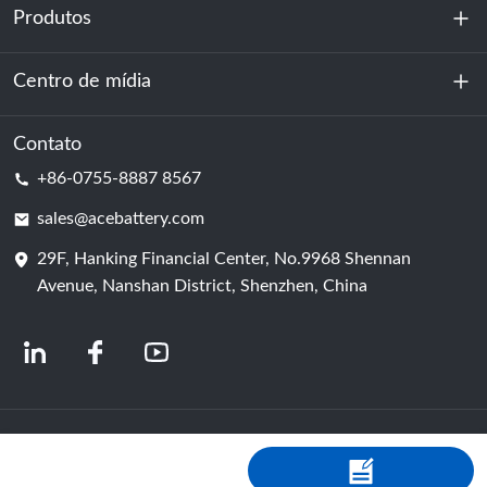
Produtos
Sobre nós
Sustentabilidade
Centro de mídia
Armazenamento de energia
Centro de dados e sala de servidores
Contato
Notícias
+86-0755-8887 8567
Poder da motivação
blog
sales@acebattery.com
29F, Hanking Financial Center, No.9968 Shennan
Célula de bateria
Avenue, Nanshan District, Shenzhen, China
© 2024 Fabricantes Chineses de Baterias de Íon-Lítio | Fábrica e empresa de
baterias de lítio | ACE Battery Powered by Shopastro
política de Privacidade
粤ICP备2022150578号
-4