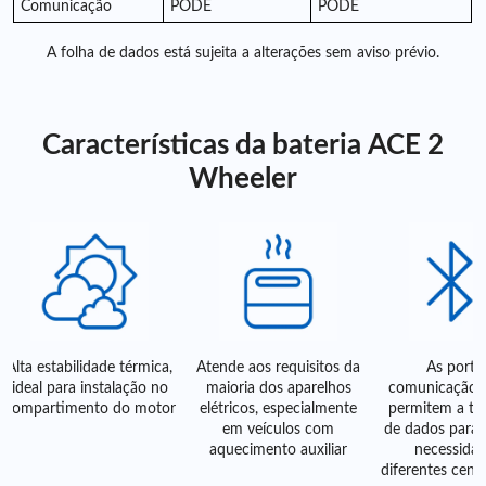
Comunicação
PODE
PODE
A folha de dados está sujeita a alterações sem aviso prévio.
Características da bateria ACE 2
Wheeler
tabilidade térmica,
Atende aos requisitos da
As portas de
para instalação no
maioria dos aparelhos
comunicação Bluetoo
timento do motor
elétricos, especialmente
permitem a transmiss
em veículos com
de dados para atender 
aquecimento auxiliar
necessidades de
diferentes cenários de 