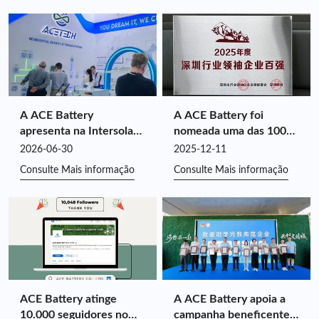
A ACE Battery
A ACE Battery foi
apresenta na Intersolar
nomeada uma das 100
Europe 2026:
principais empresas
2026-06-30
2025-12-11
Impulsionando o valor
líderes do setor em
Consulte Mais informação
Consulte Mais informação
do armazenamento de
Shenzhen em 2025, pelo
energia personalizado
quarto ano consecutivo.
por meio da sinergia de
toda a cadeia.
ACE Battery atinge
A ACE Battery apoia a
10.000 seguidores no
campanha beneficente