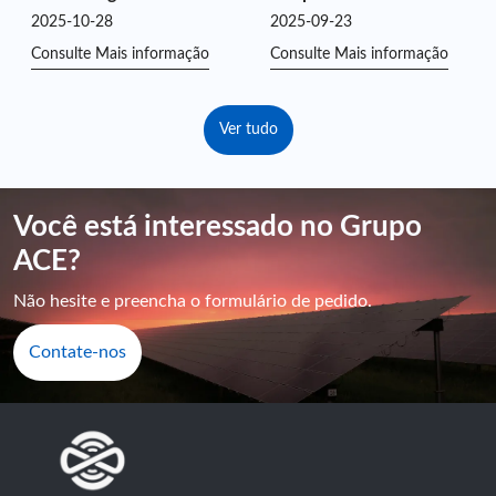
LinkedIn!
“Youth Benefit and
2025-10-28
2025-09-23
Incentive the National
Consulte Mais informação
Consulte Mais informação
Games”
Ver tudo
Você está interessado no Grupo
ACE?
Não hesite e preencha o formulário de pedido.
Contate-nos