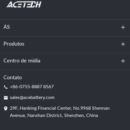
ÁS
Produtos
Sobre nós
Sustentabilidade
Centro de mídia
Armazenamento de energia
Centro de dados e sala de servidores
Contato
Notícias
+86-0755-8887 8567
Poder da motivação
blog
sales@acebattery.com
29F, Hanking Financial Center, No.9968 Shennan
Célula de bateria
Avenue, Nanshan District, Shenzhen, China