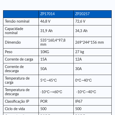
ZP17014
ZP20257
Tensão nominal
46,8 V
72,6 V
Capacidade
31,9 Ah
34,3 Ah
nominal
535*160,4*97,8
Dimensão
269*244*156 mm
mm
Peso
10KG
27 kg
Corrente de carga
15A
12A
Corrente de
50A
30A
descarga
Temperatura de
5℃~45℃
0
℃
~40
℃
carga
Temperatura de
-10℃~+60℃
-10
℃
~40
℃
descarga
Classificação IP
POR
IP67
Ciclo de vida
500
500