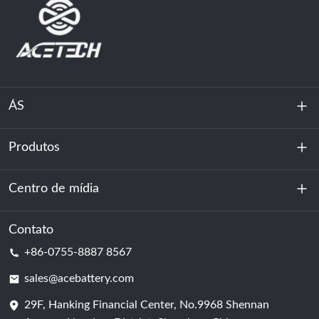
ÁS
Produtos
Sobre nós
Sustentabilidade
Centro de mídia
Armazenamento de energia
Centro de dados e sala de servidores
Contato
Notícias
+86-0755-8887 8567
Poder da motivação
blog
sales@acebattery.com
29F, Hanking Financial Center, No.9968 Shennan
Célula de bateria