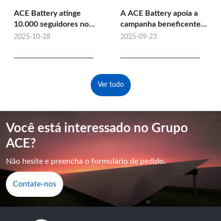
ACE Battery atinge
A ACE Battery apoia a
10.000 seguidores no
campanha beneficente
LinkedIn!
“Youth Benefit and
2025-10-28
2025-09-23
Incentive the National
Consulte Mais informação
Consulte Mais informação
Games”
Ver tudo
Você está interessado no Grupo
ACE?
Não hesite e preencha o formulário de pedido.
Contate-nos