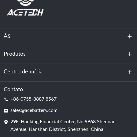
ÁS
Produtos
Sobre nós
Sustentabilidade
Centro de mídia
Armazenamento de energia
Centro de dados e sala de servidores
Contato
Notícias
+86-0755-8887 8567
Poder da motivação
blog
sales@acebattery.com
29F, Hanking Financial Center, No.9968 Shennan
Célula de bateria
Avenue, Nanshan District, Shenzhen, China