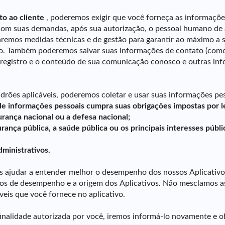
o ao cliente
, poderemos exigir que você forneça as informações
 com suas demandas, após sua autorização, o pessoal humano de a
remos medidas técnicas e de gestão para garantir ao máximo a s
rio. Também poderemos salvar suas informações de contato (c
registro e o conteúdo de sua comunicação conosco e outras info
adrões aplicáveis, poderemos coletar e usar suas informações pes
de informações pessoais cumpra suas obrigações impostas por l
rança nacional ou a defesa nacional;
ança pública, a saúde pública ou os principais interesses públi
dministrativos.
nos ajudar a entender melhor o desempenho dos nossos Aplicati
 dados de desempenho e a origem dos Aplicativos. Não mesclamo
is ​​que você fornece no aplicativo.
 finalidade autorizada por você, iremos informá-lo novamente e