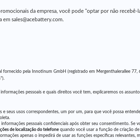
romocionais da empresa, você pode "optar por não recebê-las
a em sales@acebattery.com.
l fornecido pela Innotinum GmbH (registrado em Mergenthalerallee 77,
").
nformações pessoais e quais direitos você tem, explicaremos os assuntos 
s e seus usos correspondentes, um por um, para que você possa entender
oleta.
nformações pessoais confidenciais após obter seu consentimento. Se você
ções de localização do telefone
quando você usar a função de criação de
informações apenas o impedirá de usar as funções específicas relevante