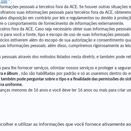
 uso
"
.
ormações pessoais a terceiros fora da ACE. Se houver outras situações
ansfiramos suas informações pessoais para terceiros fora da ACE, obtere
vo disposição em contrário por leis e regulamentos ou devido à proteção
obre o comportamento de fornecimento de informações externamente.
iros fora da ACE. Caso seja necessário obter suas informações pessoais 
ro para você a fonte, tipo e escopo de uso de suas informações pessoais
ócios estiverem além do escopo de sua autorização e consentimento quan
as informações pessoais; além disso, cumpriremos rigorosamente as leis 
s pessoais através dos métodos listados nesta diretriz, e também pode re
 para lhe fornecer serviços, otimizar nossos serviços e proteger a segura
ra e álbum
, não são habilitadas por padrão e só as usaremos dentro do
também pode perguntar sobre o tipo e a finalidade das permissões do si
ra uniforme.
anças menores de 16 anos e você deve ter 16 anos ou mais para criar um
lher e utilizar as informações que você fornece ativamente ao ut