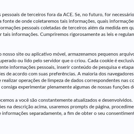
ssoais de terceiros fora da ACE. Se, no futuro, for necessári
 fonte de onde coletaremos tais informações, quais informaçõe
formações pessoais coletadas de terceiros além da medida em que
ais informações. Cumpriremos rigorosamente as leis e regulament
do nosso site ou aplicativo móvel, armazenamos pequenos arqui
perado ou lido pelo servidor que o criou. Cada cookie é exclusi
ente informações pessoais, inserir conteúdo de pesquisa e etap
kies de acordo com suas preferências. A maioria dos navegadores
 realizar operações de limpeza de dados correspondentes nas c
o consiga experimentar plenamente algumas de nossas funções de
recemos a você são constantemente atualizados e desenvolvidos.
ões na descrição acima, usaremos prompts de página, procediment
e informações separadamente, a fim de obter o seu consentimen