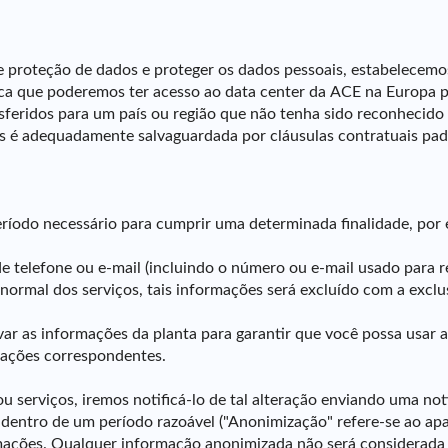
de proteção de dados e proteger os dados pessoais, estabelece
ca que poderemos ter acesso ao data center da ACE na Europa p
nsferidos para um país ou região que não tenha sido reconheci
s é adequadamente salvaguardada por cláusulas contratuais pad
ríodo necessário para cumprir uma determinada finalidade, por
 telefone ou e-mail (incluindo o número ou e-mail usado para 
normal dos serviços, tais informações será excluído com a ex
alvar as informações da planta para garantir que você possa us
rmações correspondentes.
serviços, iremos notificá-lo de tal alteração enviando uma not
dentro de um período razoável ("Anonimização" refere-se ao ap
formações. Qualquer informação anonimizada não será considerad