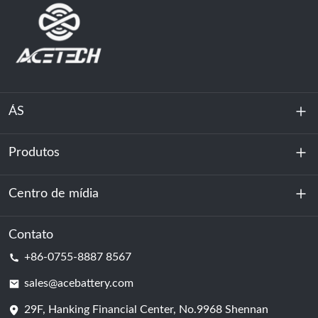
ÁS
Produtos
Sobre nós
Sustentabilidade
Centro de mídia
Armazenamento de energia
Centro de dados e sala de servidores
Contato
Notícias
+86-0755-8887 8567
Poder da motivação
blog
sales@acebattery.com
29F, Hanking Financial Center, No.9968 Shennan
Célula de bateria