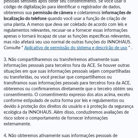
pessoais sensíveis após obter seu consentimento. Se você usar o
código de digitalização para identificar o registrador de dados,
obteremos sua
permissão de câmera
e coletaremos
informações de
localização do telefone
quando você usar a função de criação de
uma planta. A menos que deva ser coletado de acordo com leis e
regulamentos relevantes, recusar-se a fornecer essas informações
apenas o tornará incapaz de usar as funções específicas relevantes,
mas não afetará seu uso normal de outras funções do INNOHAUS.
Consulte
"
Aplicativo de permissão do sistema e descrição de uso
"
.
3. Não compartilharemos ou transferiremos ativamente suas
informações pessoais para terceiros fora da ACE. Se houver outras
situações em que suas informações pessoais sejam compartilhadas
ou transferidas, ou você precisar que compartilhemos ou
transfiramos suas informações pessoais para terceiros fora da ACE,
obteremos ou confirmaremos diretamente que o terceiro obtém seu
consentimento. O consentimento expresso dos atos acima, exceto
conforme estipulado de outra forma por leis e regulamentos ou
devido à proteção dos direitos do usuário e à proteção da segurança
ecológica da INNOHAUS. Além disso, conduziremos avaliações de
risco sobre o comportamento de fornecer informações
externamente.
4. Não obteremos ativamente suas informações pessoais de