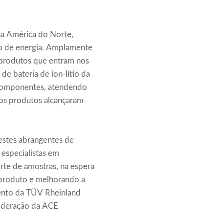
a América do Norte,
io de energia. Amplamente
a produtos que entram nos
e bateria de íon-lítio da
e componentes, atendendo
sos produtos alcançaram
estes abrangentes de
 especialistas em
te de amostras, na espera
o produto e melhorando a
mento da TÜV Rheinland
sideração da ACE