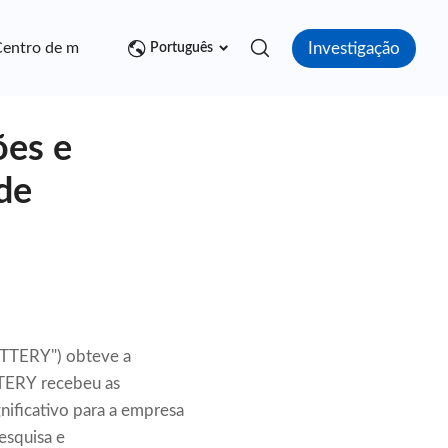
Investigação
entro de mídia
Contato
Português
ões e
de
TTERY") obteve a
TTERY recebeu as
nificativo para a empresa
esquisa e