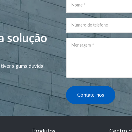
Nome
*
Número de telefone
a solução
Mensagem
*
 tiver alguma dúvida!
Contate-nos
Produtos
Centro d