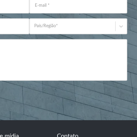
E-mail
*
País/Região
*
e mídia
Contato