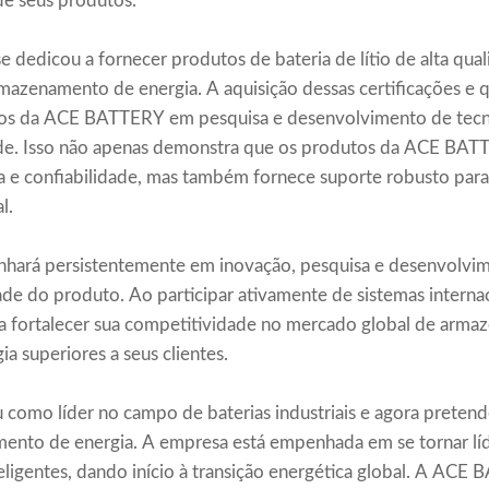
e seus produtos.
edicou a fornecer produtos de bateria de lítio de alta qual
mazenamento de energia. A aquisição dessas certificações e q
uos da ACE BATTERY em pesquisa e desenvolvimento de tec
de. Isso não apenas demonstra que os produtos da ACE BA
ça e confiabilidade, mas também fornece suporte robusto para
l.
rá persistentemente em inovação, pesquisa e desenvolvim
e do produto. Ao participar ativamente de sistemas internaci
isa fortalecer sua competitividade no mercado global de arm
a superiores a seus clientes.
mo líder no campo de baterias industriais e agora pretend
ento de energia. A empresa está empenhada em se tornar líd
teligentes, dando início à transição energética global. A AC