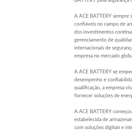
BATTERY pela segurança d
A ACE BATTERY sempre se d
confiáveis no campo de ar
dos investimentos contín
gerenciamento de qualida
internacionais de seguran
empresa no mercado globa
A ACE BATTERY se empenha
desempenho e confiabilidad
qualificação, a empresa v
fornecer soluções de energi
A ACE BATTERY começou co
estabelecida de armazenam
com soluções digitais e in