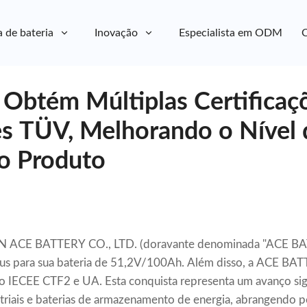
a de bateria
Inovação
Especialista em ODM
C
 Obtém Múltiplas Certificaç
es TÜV, Melhorando o Nível 
o Produto
 ACE BATTERY CO., LTD. (doravante denominada "ACE BA
us para sua bateria de 51,2V/100Ah. Além disso, a ACE BA
io IECEE CTF2 e UA. Esta conquista representa um avanço sig
striais e baterias de armazenamento de energia, abrangendo p