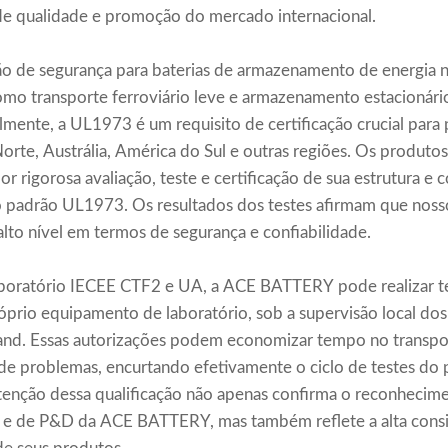
e qualidade e promoção do mercado internacional.
 de segurança para baterias de armazenamento de energia n
 como transporte ferroviário leve e armazenamento estacionár
lmente, a UL1973 é um requisito de certificação crucial par
te, Austrália, América do Sul e outras regiões. Os produtos d
rigorosa avaliação, teste e certificação de sua estrutura 
do padrão UL1973. Os resultados dos testes afirmam que nos
alto nível em termos de segurança e confiabilidade.
aboratório IECEE CTF2 e UA, a ACE BATTERY pode realizar t
óprio equipamento de laboratório, sob a supervisão local dos
nd. Essas autorizações podem economizar tempo no transpor
o de problemas, encurtando efetivamente o ciclo de testes d
obtenção dessa qualificação não apenas confirma o reconheci
as e de P&D da ACE BATTERY, mas também reflete a alta con