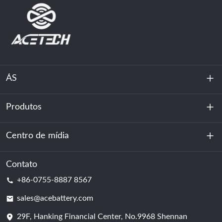
ÁS
Produtos
Sobre nós
Sustentabilidade
Centro de mídia
Armazenamento de energia
Centro de dados e sala de servidores
Contato
Notícias
+86-0755-8887 8567
Poder da motivação
blog
sales@acebattery.com
29F, Hanking Financial Center, No.9968 Shennan
Célula de bateria