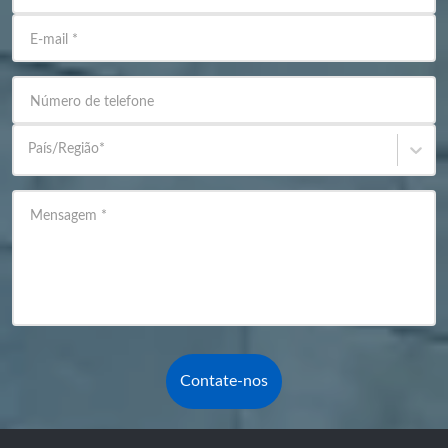
E-mail
*
Número de telefone
País/Região
*
Mensagem
*
Contate-nos