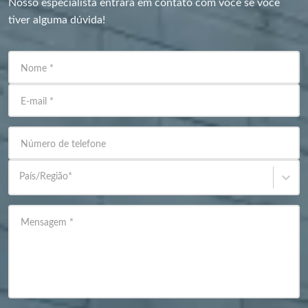
Nosso especialista entrará em contato com você se você
tiver alguma dúvida!
Nome
*
E-mail
*
Número de telefone
País/Região
*
Mensagem
*